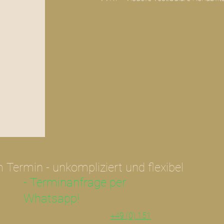
m Termin - unkompliziert und flexibel
- Terminanfrage per
Whatsapp!
+49 (0) 151