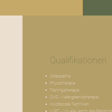
Qualifikationen
Osteopathie
Physiotherapie​
Trainingstherapie
CMD - Kiefergelenkstherapie
Myofasziale Techniken
VVRT - Visuelle vestibuläre Rehabili