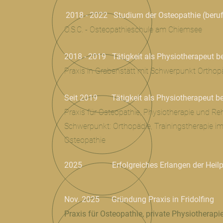
2018 - 2022 Studium der Osteopathie (beru
O.S.C. - Osteopathieschule am Chiemsee
2018 - 2019 Tätigkeit als Physiotherapeut 
Praxis in Grabenstätt mit Schwerpunkt Orthopäd
Seit 2019 Tätigkeit als Physiotherapeut be
Praxis für Osteopathie, Physiotherapie und Reha
Schwerpunkt: Orthopädie, Trainingstherapie i
Osteopathie
2025 Erfolgreiches Erlangen der Heilpra
Nov. 2025 Gründung Praxis in Fridolfing
Praxis für Osteopathie, private Physiotherapie