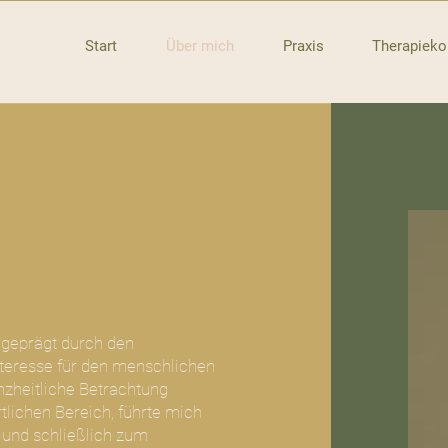
Start
Über mich
Praxis
Therapieko
 geprägt durch den
nteresse für den menschlichen
nzheitliche Betrachtung
lichen Bereich, führte mich
 und schließlich zum