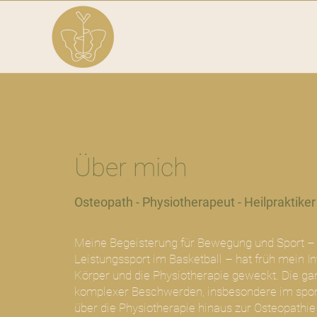
Über mich
Osteopath - Physiotherapeut - Heilpraktiker
Meine Begeisterung für Bewegung und Sport –
Leistungssport im Basketball – hat früh mein I
Körper und die Physiotherapie geweckt. Die ga
komplexer Beschwerden, insbesondere im sport
über die Physiotherapie hinaus zur Osteopathie