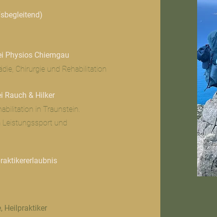
fsbegleitend)
bei Physios Chiemgau
ie, Chirurgie und Rehabilitation
i Rauch & Hilker
bilitation in Traunstein.
m Leistungssport und
ktikererlaubnis
, Heilpraktiker