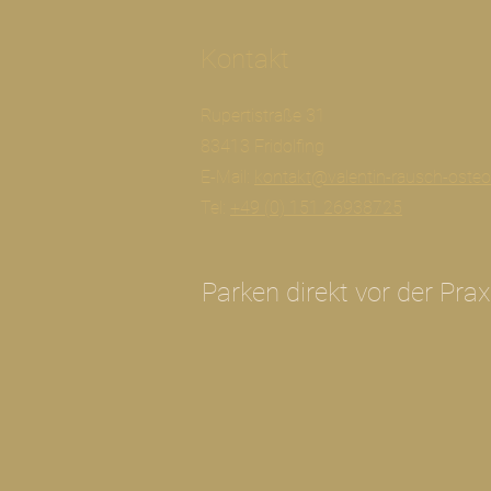
Kontakt
Rupertistraße 31
83413 Fridolfing
E-Mail:
kontakt@valentin-rausch-osteo
Tel:
+49 (0) 151 26938725
Parken direkt vor der Prax