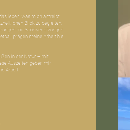
das leben, was mich antreibt:
eitlichen Blick zu begleiten.
ahrungen mit Sportverletzungen
etball prägen meine Arbeit bis
ußen in der Natur – mit
iese Auszeiten geben mir
ne Arbeit.
n