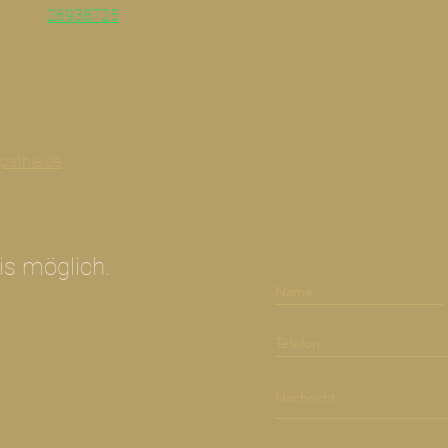
26938725
pathie.de
is möglich.